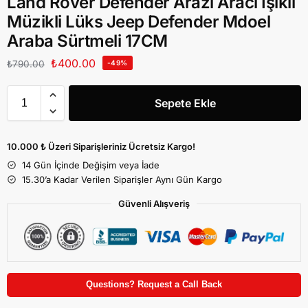
Land Rover Defender Arazi Aracı Işıklı
Müzikli Lüks Jeep Defender Mdoel
Araba Sürtmeli 17CM
₺
400.00
₺
790.00
-49%
Sepete Ekle
10.000 ₺ Üzeri Siparişleriniz Ücretsiz Kargo!
14 Gün İçinde Değişim veya İade
15.30’a Kadar Verilen Siparişler Aynı Gün Kargo
Güvenli Alışveriş
Questions? Request a Call Back