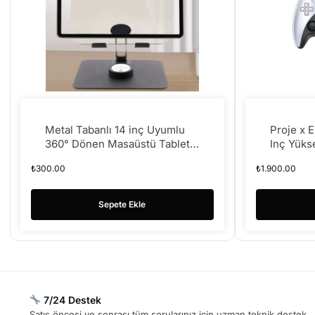
Metal Tabanlı 14 inç Uyumlu
Proje x 
360° Dönen Masaüstü Tablet
Inç Yüks
Standı Tablet ve Telefon
Ekran Çi
₺
300.00
₺
1.900.00
Tutucu A55
POLY XP
Sepete Ekle
7/24 Destek
Satış öncesi ve sonrası tüm sorularınız için uzman teknik destek