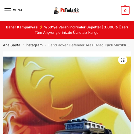
MENU
0
Bahar Kampanyası
%50’ye Varan İndirimler Sepette!
|
3.000 ₺
Üzeri
Tüm Alışverişlerinizde Ücretsiz Kargo!
Ana Sayfa
İnstagram
Land Rover Defender Arazi Aracı Işıklı Müzikli Lüks Jeep Defender Mdoel Araba Sürtmeli 17CM
/
/