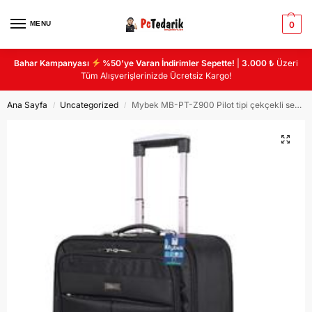
MENU
0
Bahar Kampanyası
%50’ye Varan İndirimler Sepette!
|
3.000 ₺
Üzeri
Tüm Alışverişlerinizde Ücretsiz Kargo!
Ana Sayfa
Uncategorized
Mybek MB-PT-Z900 Pilot tipi çekçekli seyahat çantası 5 bölmeli
/
/