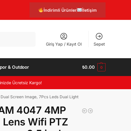
İndirimli Ürünler
İletişim
Ara
Giriş Yap / Kayıt Ol
Sepet
por & Outdoor
₺
0.00
0
inizde Ücretsiz Kargo!
Dual Screen Image, 7Pcs Leds Dual Light
AM 4047 4MP
 Lens Wifi PTZ