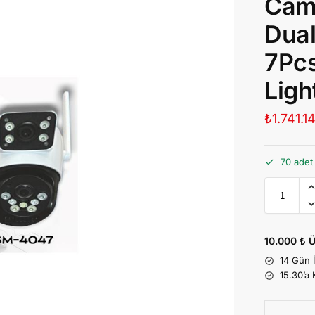
Came
Dual
7Pcs
Ligh
₺
1.741.1
70 adet
10.000 ₺ Ü
14 Gün 
15.30’a 