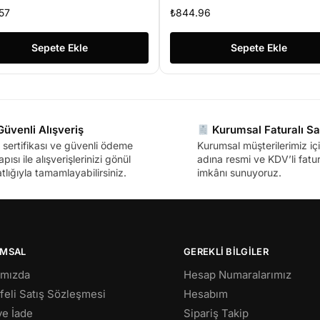
al Light
57
₺
844.96
Sepete Ekle
Sepete Ekle
üvenli Alışveriş
Kurumsal Faturalı Sa
sertifikası ve güvenli ödeme
Kurumsal müşterilerimiz içi
apısı ile alışverişlerinizi gönül
adına resmi ve KDV’li fatura
tlığıyla tamamlayabilirsiniz.
imkânı sunuyoruz.
MSAL
GEREKLİ BİLGİLER
ımızda
Hesap Numaralarımız
eli Satış Sözleşmesi
Hesabım
 ve İade
Sipariş Takip