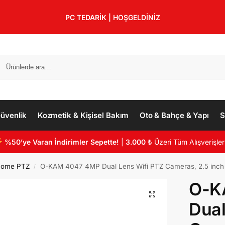
PC TEDARİK | HOŞGELDİNİZ
üvenlik
Kozmetik & Kişisel Bakım
Oto & Bahçe & Yapı
S
%50’ye Varan İndirimler Sepette!
|
3.000 ₺
Üzeri Tüm Alışverişler
Dome PTZ
O-KAM 4047 4MP Dual Lens Wifi PTZ Cameras, 2.5 inch 
/
O-K
Dual