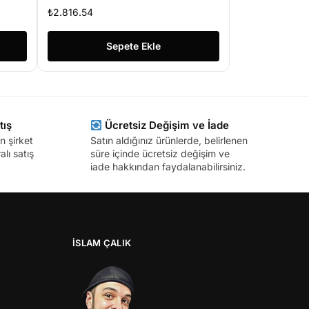
KAMERA 24 LED PTZ
₺
2.816.54
Sepete Ekle
tış
Ücretsiz Değişim ve İade
n şirket
Satın aldığınız ürünlerde, belirlenen
lı satış
süre içinde ücretsiz değişim ve
iade hakkından faydalanabilirsiniz.
İSLAM ÇALIK