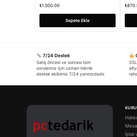
Du
₺
1.500.00
₺
870.
Sepete Ekle
7/24 Destek
G
Satış öncesi ve sonrası tüm
SSL 
sorularınız için uzman teknik
alty
destek ekibimiz 7/24 yanınızdadır.
raha
KURU
Hakk
Mesaf
İptal