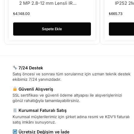
2 MP 2.8-12 mm Lensli IR
IP252 2
Dome IP Kamera
IK10 IP
₺
4.148.00
₺
665.73
Sepete Ekle
7/24 Destek
Satış öncesi ve sonrası tüm sorularınız için uzman teknik destek
ekibimiz 7/24 yanınızdadır.
Güvenli Alışveriş
SSL sertifikası ve güvenli ödeme altyapısı ile alışverişlerinizi
gönül rahatlığıyla tamamlayabilirsiniz.
Kurumsal Faturalı Satış
Kurumsal müşterilerimiz için şirket adına resmi ve KDV’li faturalı
satış imkânı sunuyoruz.
Ücretsiz Değişim ve İade