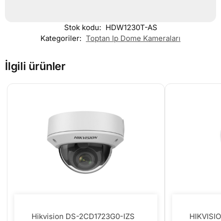
Stok kodu:
HDW1230T-AS
Kategoriler:
Toptan Ip Dome Kameraları
İlgili ürünler
Hikvision DS-2CD1723G0-IZS
HIKVISI