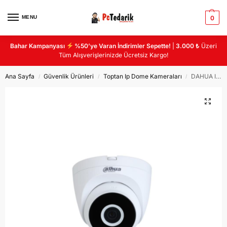
MENU
0
Bahar Kampanyası
%50’ye Varan İndirimler Sepette!
|
3.000 ₺
Üzeri
Tüm Alışverişlerinizde Ücretsiz Kargo!
Ana Sayfa
Güvenlik Ürünleri
Toptan Ip Dome Kameraları
DAHUA IPC-HDW1230V-SA 2MP 2.8MM SESLİ IP DOME KAMERA
/
/
/