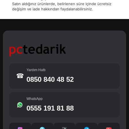
Satın aldığınız ürünlerde, belirlenen süre içinde ücretsiz
değişim ve iade hakkından faydalanabilirsiniz.
Yardım Hattı
☎
0850 840 48 52
WhatsApp
0555 191 81 88