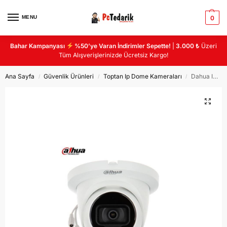
MENU
0
Bahar Kampanyası
%50’ye Varan İndirimler Sepette!
|
3.000 ₺
Üzeri
Tüm Alışverişlerinizde Ücretsiz Kargo!
Ana Sayfa
Güvenlik Ürünleri
Toptan Ip Dome Kameraları
Dahua IPC-HDW2231TMP-AS-S2 2MP 2.8MM STARLIGHT IR DOME SESLI POE IP KAMERA
/
/
/