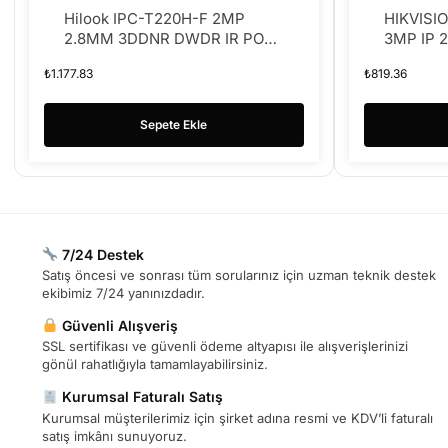
Hilook IPC-T220H-F 2MP
HIKVISI
2.8MM 3DDNR DWDR IR POE
3MP IP 
H.265+ IP DOME KAMERA
IK10 IP
₺
1.177.83
₺
819.36
Sepete Ekle
7/24 Destek
Satış öncesi ve sonrası tüm sorularınız için uzman teknik destek
ekibimiz 7/24 yanınızdadır.
Güvenli Alışveriş
SSL sertifikası ve güvenli ödeme altyapısı ile alışverişlerinizi
gönül rahatlığıyla tamamlayabilirsiniz.
Kurumsal Faturalı Satış
Kurumsal müşterilerimiz için şirket adına resmi ve KDV’li faturalı
satış imkânı sunuyoruz.